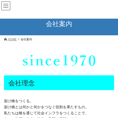
コ
ナ
ン
ビ
テ
ゲ
ン
ー
会社案内
ツ
シ
へ
ョ
ス
ン
HOME
会社案内
キ
に
ッ
移
プ
動
会社理念
架け橋をつくる。
架け橋とは何かと何かをつなぐ役割を果たすもの。
私たちは橋を通じて社会インフラをつくることで、